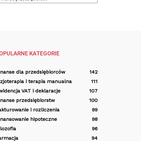
OPULARNE KATEGORIE
inanse dla przedsiębiorców
142
izjoterapia i terapia manualna
111
widencja VAT i deklaracje
107
inanse przedsiębiorstw
100
akturowanie i rozliczenia
99
inansowanie hipoteczne
98
ilozofia
96
armacja
94