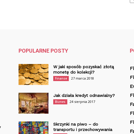
POPULARNE POSTY
P
W jaki sposób pozyskać złotą
F
monetę do kolekcji?
F
27 marca 2018
Finanse
E
F
Jak działa kredyt odnawialny?
24 sierpnia 2017
Biznes
F
F
F
Skrzynki na piwo – do
y
transportu i przechowywania
F