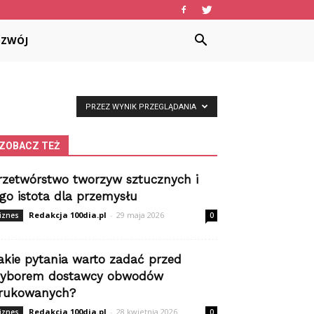
OZWÓJ
PRZEZ WYNIK PRZEGLĄDANIA
ZOBACZ TEŻ
rzetwórstwo tworzyw sztucznych i
ego istota dla przemysłu
Redakcja 100dia.pl
-
29 maja 2026
iznes
0
akie pytania warto zadać przed
yborem dostawcy obwodów
rukowanych?
Redakcja 100dia.pl
-
28 kwietnia 2026
iznes
0