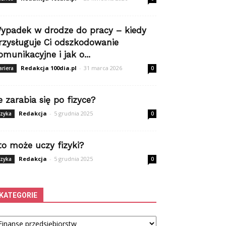
ypadek w drodze do pracy – kiedy
rzysługuje Ci odszkodowanie
omunikacyjne i jak o...
Redakcja 100dia.pl
-
31 marca 2026
ariera
0
le zarabia się po fizyce?
Redakcja
-
5 grudnia 2025
izyka
0
to może uczy fizyki?
Redakcja
-
5 grudnia 2025
izyka
0
KATEGORIE
tegorie