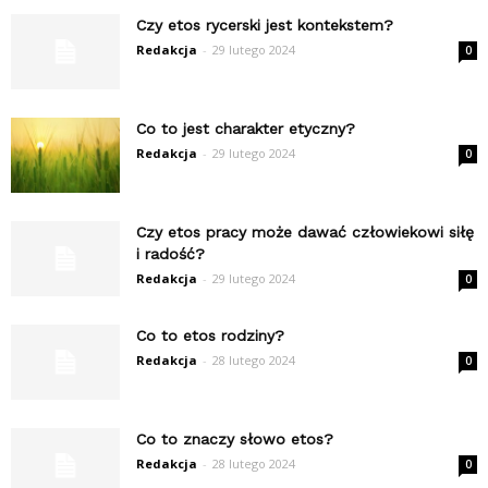
Czy etos rycerski jest kontekstem?
Redakcja
-
29 lutego 2024
0
Co to jest charakter etyczny?
Redakcja
-
29 lutego 2024
0
Czy etos pracy może dawać człowiekowi siłę
i radość?
Redakcja
-
29 lutego 2024
0
Co to etos rodziny?
Redakcja
-
28 lutego 2024
0
Co to znaczy słowo etos?
Redakcja
-
28 lutego 2024
0