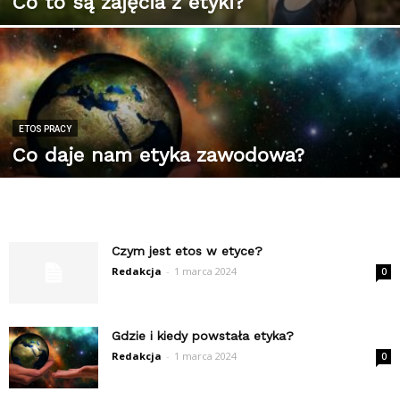
Co to są zajęcia z etyki?
ETOS PRACY
Co daje nam etyka zawodowa?
Czym jest etos w etyce?
Redakcja
-
1 marca 2024
0
Gdzie i kiedy powstała etyka?
Redakcja
-
1 marca 2024
0