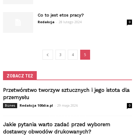
Co to jest etos pracy?
Redakcja
-
28 lutego 2024
0
3
4
5
ZOBACZ TEŻ
Przetwórstwo tworzyw sztucznych i jego istota dla
przemysłu
Redakcja 100dia.pl
-
29 maja 2026
Biznes
0
Jakie pytania warto zadać przed wyborem
dostawcy obwodów drukowanych?