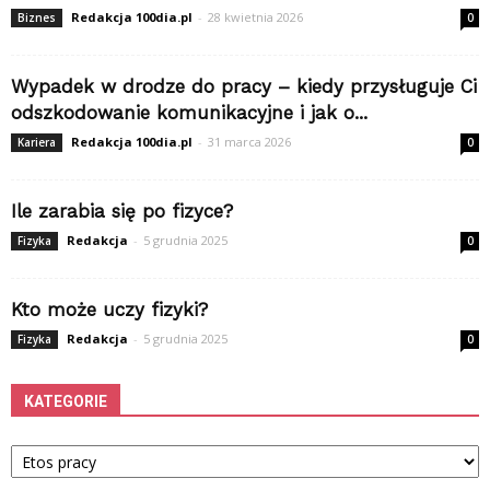
Redakcja 100dia.pl
-
28 kwietnia 2026
Biznes
0
Wypadek w drodze do pracy – kiedy przysługuje Ci
odszkodowanie komunikacyjne i jak o...
Redakcja 100dia.pl
-
31 marca 2026
Kariera
0
Ile zarabia się po fizyce?
Redakcja
-
5 grudnia 2025
Fizyka
0
Kto może uczy fizyki?
Redakcja
-
5 grudnia 2025
Fizyka
0
KATEGORIE
Kategorie