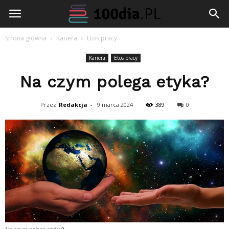
100dia.pl
Strona główna
Kariera
Etos pracy
Kariera
Etos pracy
Na czym polega etyka?
Przez
Redakcja
-
9 marca 2024
389
0