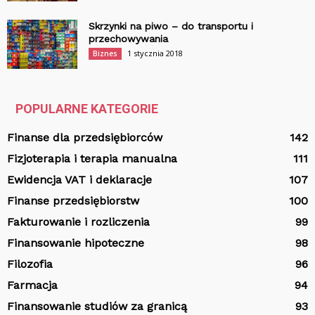
Skrzynki na piwo – do transportu i
przechowywania
1 stycznia 2018
Biznes
POPULARNE KATEGORIE
Finanse dla przedsiębiorców
142
Fizjoterapia i terapia manualna
111
Ewidencja VAT i deklaracje
107
Finanse przedsiębiorstw
100
Fakturowanie i rozliczenia
99
Finansowanie hipoteczne
98
Filozofia
96
Farmacja
94
Finansowanie studiów za granicą
93