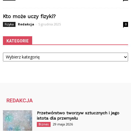
Kto może uczy fizyki?
Redakcja
-
5 grudnia 2025
Fizyka
0
KATEGORIE
Kategorie
REDAKCJA
Przetwórstwo tworzyw sztucznych i jego
istota dla przemysłu
29 maja 2026
Biznes