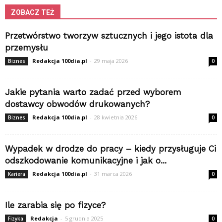
ZOBACZ TEŻ
Przetwórstwo tworzyw sztucznych i jego istota dla
przemysłu
Redakcja 100dia.pl
-
29 maja 2026
Biznes
0
Jakie pytania warto zadać przed wyborem
dostawcy obwodów drukowanych?
Redakcja 100dia.pl
-
28 kwietnia 2026
Biznes
0
Wypadek w drodze do pracy – kiedy przysługuje Ci
odszkodowanie komunikacyjne i jak o...
Redakcja 100dia.pl
-
31 marca 2026
Kariera
0
Ile zarabia się po fizyce?
Redakcja
-
5 grudnia 2025
Fizyka
0