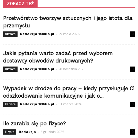
ZOBACZ TEŻ
Przetwórstwo tworzyw sztucznych i jego istota dla
przemysłu
Redakcja 100dia.pl
-
29 maja 2026
Biznes
0
Jakie pytania warto zadać przed wyborem
dostawcy obwodów drukowanych?
Redakcja 100dia.pl
-
28 kwietnia 2026
Biznes
0
Wypadek w drodze do pracy – kiedy przysługuje Ci
odszkodowanie komunikacyjne i jak o...
Redakcja 100dia.pl
-
31 marca 2026
Kariera
0
Ile zarabia się po fizyce?
Redakcja
-
5 grudnia 2025
Fizyka
0