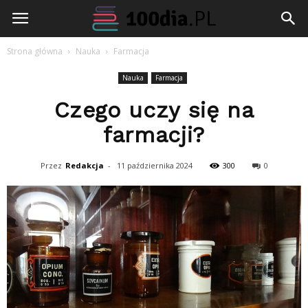
100dia.pl
Strona główna
Nauka
Farmacja
Nauka
Farmacja
Czego uczy się na
farmacji?
Przez
Redakcja
-
11 października 2024
300
0