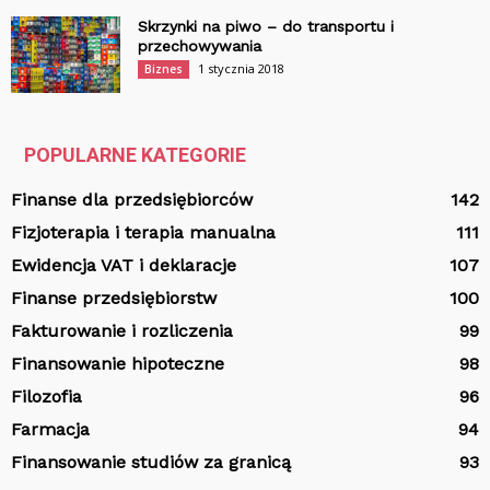
Skrzynki na piwo – do transportu i
przechowywania
1 stycznia 2018
Biznes
POPULARNE KATEGORIE
Finanse dla przedsiębiorców
142
Fizjoterapia i terapia manualna
111
Ewidencja VAT i deklaracje
107
Finanse przedsiębiorstw
100
Fakturowanie i rozliczenia
99
Finansowanie hipoteczne
98
Filozofia
96
Farmacja
94
Finansowanie studiów za granicą
93