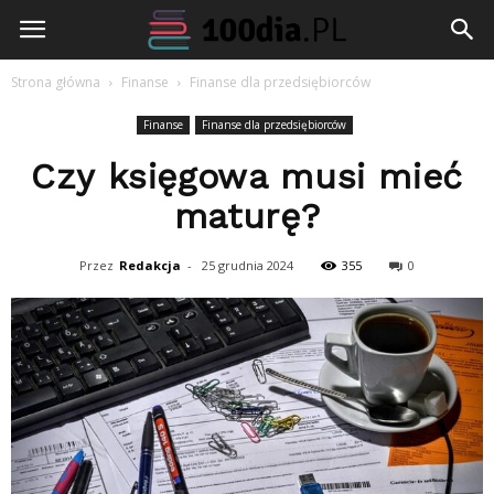
100dia.pl
Strona główna
Finanse
Finanse dla przedsiębiorców
Finanse
Finanse dla przedsiębiorców
Czy księgowa musi mieć
maturę?
Przez
Redakcja
-
25 grudnia 2024
355
0