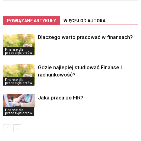
POWIĄZANE ARTYKUŁY
WIĘCEJ OD AUTORA
Dlaczego warto pracować w finansach?
Finanse dla
przedsiębiorców
Gdzie najlepiej studiować Finanse i
rachunkowość?
Finanse dla
przedsiębiorców
Jaka praca po FIR?
Finanse dla
przedsiębiorców