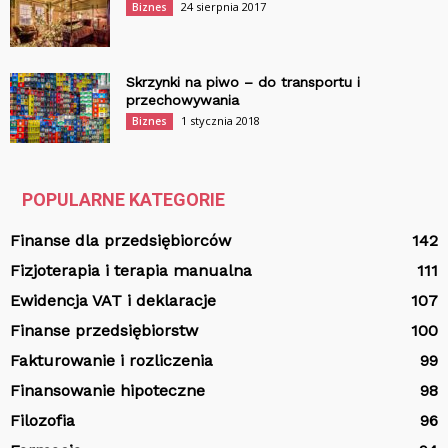
24 sierpnia 2017
Biznes
Skrzynki na piwo – do transportu i
przechowywania
1 stycznia 2018
Biznes
POPULARNE KATEGORIE
Finanse dla przedsiębiorców
142
Fizjoterapia i terapia manualna
111
Ewidencja VAT i deklaracje
107
Finanse przedsiębiorstw
100
Fakturowanie i rozliczenia
99
Finansowanie hipoteczne
98
Filozofia
96