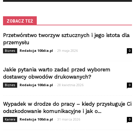
ZOBACZ TEŻ
Przetwórstwo tworzyw sztucznych i jego istota dla
przemysłu
Redakcja 100dia.pl
-
29 maja 2026
Biznes
0
Jakie pytania warto zadać przed wyborem
dostawcy obwodów drukowanych?
Redakcja 100dia.pl
-
28 kwietnia 2026
Biznes
0
Wypadek w drodze do pracy – kiedy przysługuje Ci
odszkodowanie komunikacyjne i jak o...
Redakcja 100dia.pl
-
31 marca 2026
Kariera
0