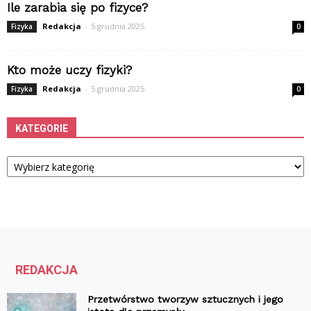
Ile zarabia się po fizyce?
Redakcja
-
5 grudnia 2025
Fizyka
0
Kto może uczy fizyki?
Redakcja
-
5 grudnia 2025
Fizyka
0
KATEGORIE
Kategorie
REDAKCJA
Przetwórstwo tworzyw sztucznych i jego