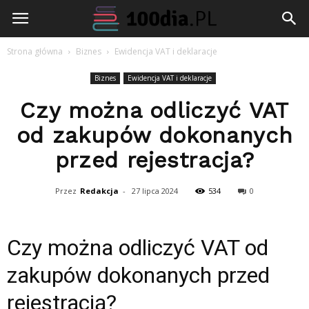
100dia.pl
Strona główna
Biznes
Ewidencja VAT i deklaracje
Biznes
Ewidencja VAT i deklaracje
Czy można odliczyć VAT
od zakupów dokonanych
przed rejestracja?
Przez
Redakcja
-
27 lipca 2024
534
0
Czy można odliczyć VAT od
zakupów dokonanych przed
rejestracją?