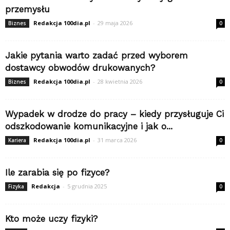
przemysłu
Redakcja 100dia.pl
-
29 maja 2026
Biznes
0
Jakie pytania warto zadać przed wyborem
dostawcy obwodów drukowanych?
Redakcja 100dia.pl
-
28 kwietnia 2026
Biznes
0
Wypadek w drodze do pracy – kiedy przysługuje Ci
odszkodowanie komunikacyjne i jak o...
Redakcja 100dia.pl
-
31 marca 2026
Kariera
0
Ile zarabia się po fizyce?
Redakcja
-
5 grudnia 2025
Fizyka
0
Kto może uczy fizyki?