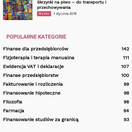
Skrzynki na piwo – do transportu i
przechowywania
1 stycznia 2018
Biznes
POPULARNE KATEGORIE
Finanse dla przedsiębiorców
142
Fizjoterapia i terapia manualna
111
Ewidencja VAT i deklaracje
107
Finanse przedsiębiorstw
100
Fakturowanie i rozliczenia
99
Finansowanie hipoteczne
98
Filozofia
96
Farmacja
94
Finansowanie studiów za granicą
93