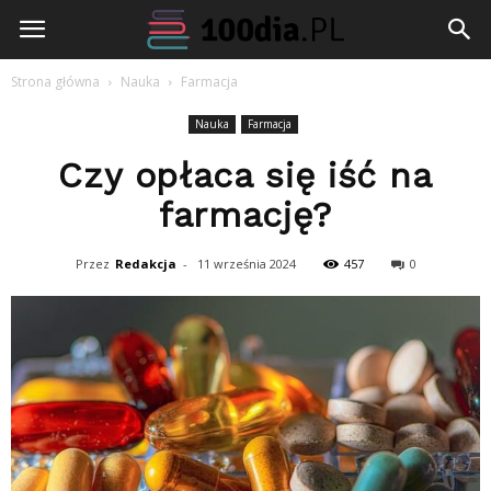
100dia.pl
Strona główna
Nauka
Farmacja
Nauka
Farmacja
Czy opłaca się iść na
farmację?
Przez
Redakcja
-
11 września 2024
457
0