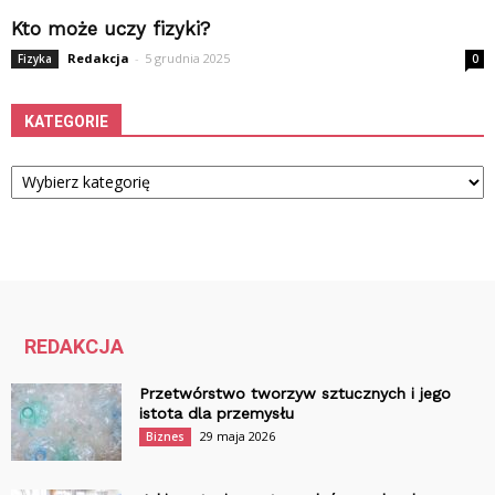
Kto może uczy fizyki?
Redakcja
-
5 grudnia 2025
Fizyka
0
KATEGORIE
Kategorie
REDAKCJA
Przetwórstwo tworzyw sztucznych i jego
istota dla przemysłu
29 maja 2026
Biznes