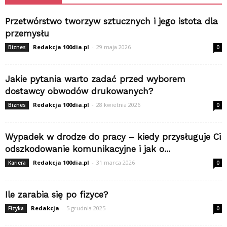
Przetwórstwo tworzyw sztucznych i jego istota dla
przemysłu
Redakcja 100dia.pl
-
29 maja 2026
Biznes
0
Jakie pytania warto zadać przed wyborem
dostawcy obwodów drukowanych?
Redakcja 100dia.pl
-
28 kwietnia 2026
Biznes
0
Wypadek w drodze do pracy – kiedy przysługuje Ci
odszkodowanie komunikacyjne i jak o...
Redakcja 100dia.pl
-
31 marca 2026
Kariera
0
Ile zarabia się po fizyce?
Redakcja
-
5 grudnia 2025
Fizyka
0