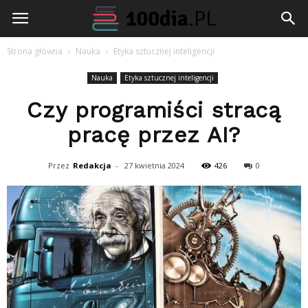
100dia.pl
Strona główna
Nauka
Etyka sztucznej inteligencji
Nauka
Etyka sztucznej inteligencji
Czy programiści stracą
pracę przez AI?
Przez
Redakcja
-
27 kwietnia 2024
426
0