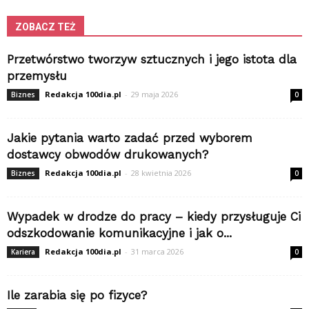
ZOBACZ TEŻ
Przetwórstwo tworzyw sztucznych i jego istota dla
przemysłu
Redakcja 100dia.pl
-
29 maja 2026
Biznes
0
Jakie pytania warto zadać przed wyborem
dostawcy obwodów drukowanych?
Redakcja 100dia.pl
-
28 kwietnia 2026
Biznes
0
Wypadek w drodze do pracy – kiedy przysługuje Ci
odszkodowanie komunikacyjne i jak o...
Redakcja 100dia.pl
-
31 marca 2026
Kariera
0
Ile zarabia się po fizyce?