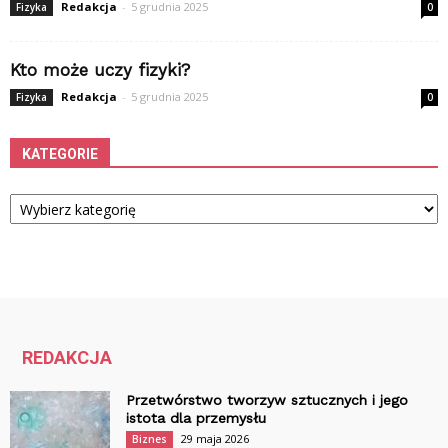
Redakcja
-
5 grudnia 2025
Fizyka
0
Kto może uczy fizyki?
Redakcja
-
5 grudnia 2025
Fizyka
0
KATEGORIE
Kategorie
REDAKCJA
Przetwórstwo tworzyw sztucznych i jego
istota dla przemysłu
29 maja 2026
Biznes