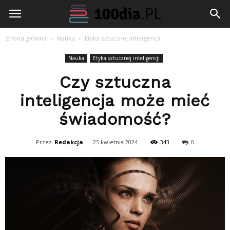
100dia.pl
Strona główna
Nauka
Etyka sztucznej inteligencji
Nauka
Etyka sztucznej inteligencji
Czy sztuczna
inteligencja może mieć
świadomość?
Przez
Redakcja
-
25 kwietnia 2024
343
0