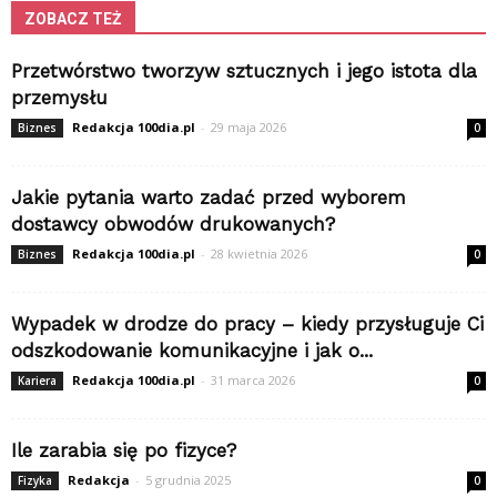
ZOBACZ TEŻ
Przetwórstwo tworzyw sztucznych i jego istota dla
przemysłu
Redakcja 100dia.pl
-
29 maja 2026
Biznes
0
Jakie pytania warto zadać przed wyborem
dostawcy obwodów drukowanych?
Redakcja 100dia.pl
-
28 kwietnia 2026
Biznes
0
Wypadek w drodze do pracy – kiedy przysługuje Ci
odszkodowanie komunikacyjne i jak o...
Redakcja 100dia.pl
-
31 marca 2026
Kariera
0
Ile zarabia się po fizyce?
Redakcja
-
5 grudnia 2025
Fizyka
0