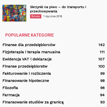
Skrzynki na piwo – do transportu i
przechowywania
1 stycznia 2018
Biznes
POPULARNE KATEGORIE
Finanse dla przedsiębiorców
142
Fizjoterapia i terapia manualna
111
Ewidencja VAT i deklaracje
107
Finanse przedsiębiorstw
100
Fakturowanie i rozliczenia
99
Finansowanie hipoteczne
98
Filozofia
96
Farmacja
94
Finansowanie studiów za granicą
93