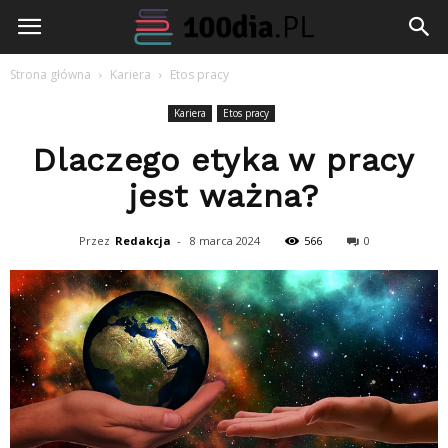
100dia.pl
Strona główna
Kariera
Etos pracy
Kariera
Etos pracy
Dlaczego etyka w pracy
jest ważna?
Przez
Redakcja
-
8 marca 2024
566
0