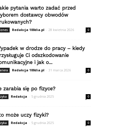
akie pytania warto zadać przed
yborem dostawcy obwodów
rukowanych?
Redakcja 100dia.pl
-
28 kwietnia 2026
iznes
0
ypadek w drodze do pracy – kiedy
rzysługuje Ci odszkodowanie
omunikacyjne i jak o...
Redakcja 100dia.pl
-
31 marca 2026
ariera
0
le zarabia się po fizyce?
Redakcja
-
5 grudnia 2025
izyka
0
to może uczy fizyki?
Redakcja
-
5 grudnia 2025
izyka
0