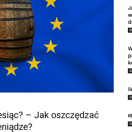
J
w
d
B
W
p
k
K
I
F
iesiąc? – Jak oszczędzać
K
eniądze?
F