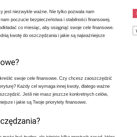
y jest niezwykle ważne. Nie tylko pozwala nam
 nam poczucie bezpieczeństwa i stabilności finansowej.
Ka
 odkładać co miesiąc, aby osiągnąć swoje cele finansowe.
ednią kwotę do oszczędzania i jakie są najważniejsze
nsowe?
kreślić swoje cele finansowe. Czy chcesz zaoszczędzić
yturę? Każdy cel wymaga innej kwoty, dlatego ważne
oszczędzić. Jeśli nie masz jeszcze konkretnych celów,
iejsze i jakie są Twoje priorytety finansowe.
zczędzania?
może być trudne, ale istnieje kilka prostych zasad, które