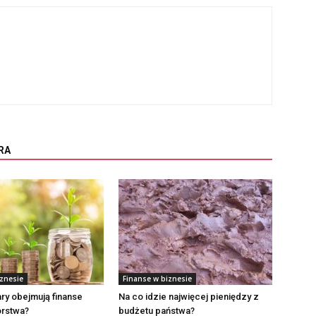
RA
iznesie
Finanse w biznesie
ry obejmują finanse
Na co idzie najwięcej pieniędzy z
orstwa?
budżetu państwa?