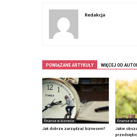
Redakcja
POWIĄZANE ARTYKUŁY
WIĘCEJ OD AUTO
Finanse w biznesie
Finanse w b
Jak dobrze zarządzać biznesem?
Jakie obsza
przedsiębi