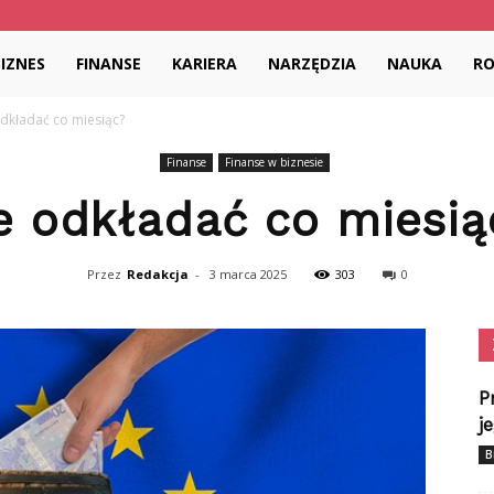
dia.pl
BIZNES
FINANSE
KARIERA
NARZĘDZIA
NAUKA
R
odkładać co miesiąc?
Finanse
Finanse w biznesie
le odkładać co miesią
Przez
Redakcja
-
3 marca 2025
303
0
P
j
B