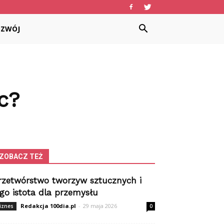
OZWÓJ
c?
ZOBACZ TEŻ
rzetwórstwo tworzyw sztucznych i
ego istota dla przemysłu
Redakcja 100dia.pl
-
29 maja 2026
iznes
0