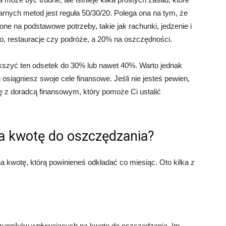
nych metod jest reguła 50/30/20. Polega ona na tym, że
 na podstawowe potrzeby, takie jak rachunki, jedzenie i
no, restauracje czy podróże, a 20% na oszczędności.
kszyć ten odsetek do 30% lub nawet 40%. Warto jednak
 osiągniesz swoje cele finansowe. Jeśli nie jesteś pewien,
ię z doradcą finansowym, który pomoże Ci ustalić
na kwotę do oszczędzania?
a kwotę, którą powinieneś odkładać co miesiąc. Oto kilka z
zynników wpływających na kwotę do oszczędzania. Im