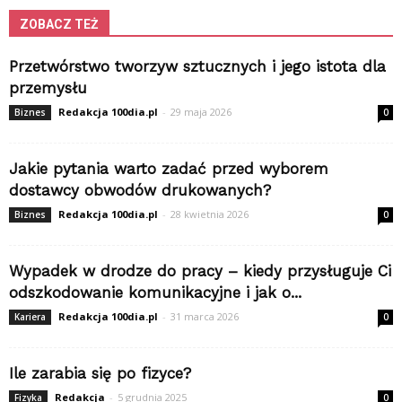
ZOBACZ TEŻ
Przetwórstwo tworzyw sztucznych i jego istota dla
przemysłu
Redakcja 100dia.pl
-
29 maja 2026
Biznes
0
Jakie pytania warto zadać przed wyborem
dostawcy obwodów drukowanych?
Redakcja 100dia.pl
-
28 kwietnia 2026
Biznes
0
Wypadek w drodze do pracy – kiedy przysługuje Ci
odszkodowanie komunikacyjne i jak o...
Redakcja 100dia.pl
-
31 marca 2026
Kariera
0
Ile zarabia się po fizyce?
Redakcja
-
5 grudnia 2025
Fizyka
0