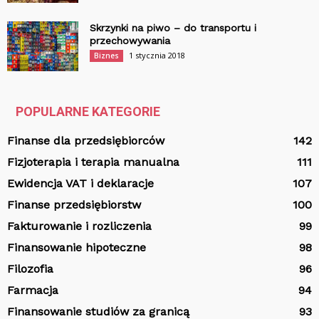
Skrzynki na piwo – do transportu i
przechowywania
1 stycznia 2018
Biznes
POPULARNE KATEGORIE
Finanse dla przedsiębiorców
142
Fizjoterapia i terapia manualna
111
Ewidencja VAT i deklaracje
107
Finanse przedsiębiorstw
100
Fakturowanie i rozliczenia
99
Finansowanie hipoteczne
98
Filozofia
96
Farmacja
94
Finansowanie studiów za granicą
93