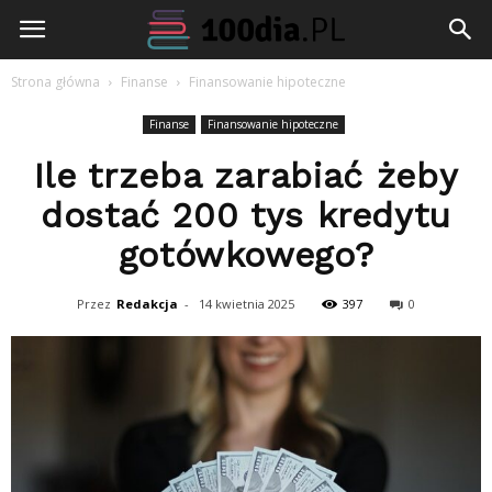
100dia.pl
Strona główna
Finanse
Finansowanie hipoteczne
Finanse
Finansowanie hipoteczne
Ile trzeba zarabiać żeby
dostać 200 tys kredytu
gotówkowego?
Przez
Redakcja
-
14 kwietnia 2025
397
0