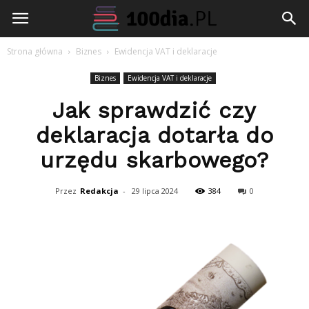
100dia.pl
Strona główna
Biznes
Ewidencja VAT i deklaracje
Biznes
Ewidencja VAT i deklaracje
Jak sprawdzić czy
deklaracja dotarła do
urzędu skarbowego?
Przez
Redakcja
-
29 lipca 2024
384
0