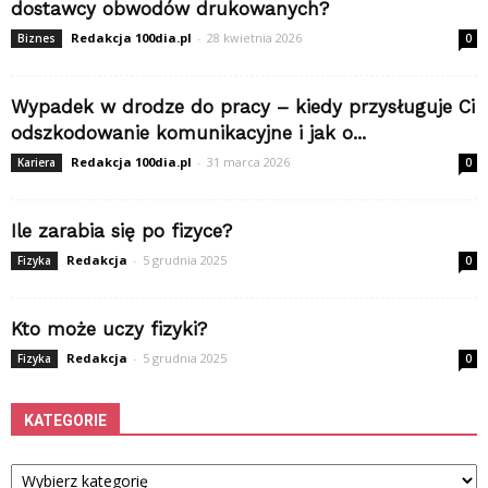
dostawcy obwodów drukowanych?
Redakcja 100dia.pl
-
28 kwietnia 2026
Biznes
0
Wypadek w drodze do pracy – kiedy przysługuje Ci
odszkodowanie komunikacyjne i jak o...
Redakcja 100dia.pl
-
31 marca 2026
Kariera
0
Ile zarabia się po fizyce?
Redakcja
-
5 grudnia 2025
Fizyka
0
Kto może uczy fizyki?
Redakcja
-
5 grudnia 2025
Fizyka
0
KATEGORIE
Kategorie