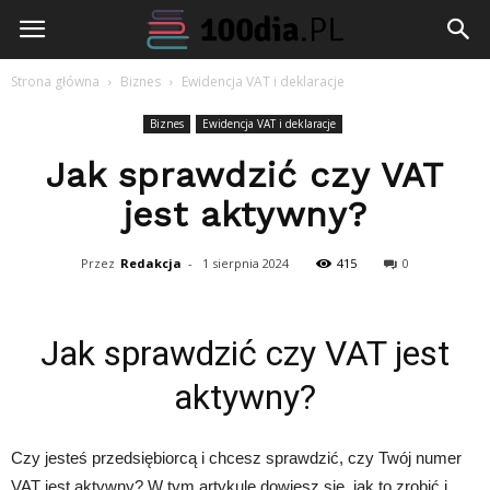
100dia.pl
Strona główna
Biznes
Ewidencja VAT i deklaracje
Biznes
Ewidencja VAT i deklaracje
Jak sprawdzić czy VAT
jest aktywny?
Przez
Redakcja
-
1 sierpnia 2024
415
0
Jak sprawdzić czy VAT jest
aktywny?
Czy jesteś przedsiębiorcą i chcesz sprawdzić, czy Twój numer
VAT jest aktywny? W tym artykule dowiesz się, jak to zrobić i