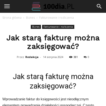
100dia.pl
Strona główna
Biznes
Fakturowanie i rozliczenia
Biznes
Fakturowanie i rozliczenia
Jak starą fakturę można
zaksięgować?
Przez
Redakcja
-
14 sierpnia 2024
381
0
Jak starą fakturę można
zaksięgować?
Wprowadzanie faktur do księgowości jest nieodłącznym
elementem prowadzenia działalności gospodarczej. Często