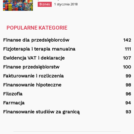
1 stycznia 2018
Biznes
POPULARNE KATEGORIE
Finanse dla przedsiębiorców
142
Fizjoterapia i terapia manualna
111
Ewidencja VAT i deklaracje
107
Finanse przedsiębiorstw
100
Fakturowanie i rozliczenia
99
Finansowanie hipoteczne
98
Filozofia
96
Farmacja
94
Finansowanie studiów za granicą
93