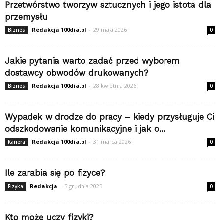
Przetwórstwo tworzyw sztucznych i jego istota dla
przemysłu
Redakcja 100dia.pl
-
29 maja 2026
Biznes
0
Jakie pytania warto zadać przed wyborem
dostawcy obwodów drukowanych?
Redakcja 100dia.pl
-
28 kwietnia 2026
Biznes
0
Wypadek w drodze do pracy – kiedy przysługuje Ci
odszkodowanie komunikacyjne i jak o...
Redakcja 100dia.pl
-
31 marca 2026
Kariera
0
Ile zarabia się po fizyce?
Redakcja
-
5 grudnia 2025
Fizyka
0
Kto może uczy fizyki?