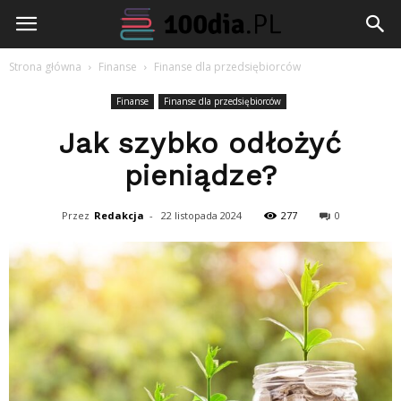
100dia.pl
Strona główna
Finanse
Finanse dla przedsiębiorców
Finanse
Finanse dla przedsiębiorców
Jak szybko odłożyć
pieniądze?
Przez
Redakcja
-
22 listopada 2024
277
0