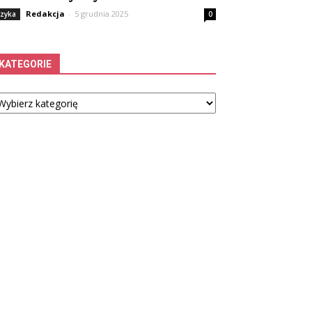
Redakcja
-
5 grudnia 2025
izyka
0
KATEGORIE
tegorie