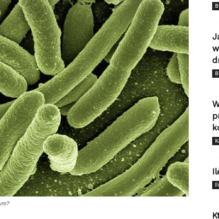
B
J
w
d
B
W
p
k
K
I
F
wym?
K