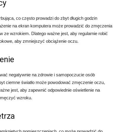
cy
ująca, co często prowadzi do zbyt długich godzin
ażenie na ekran komputera może prowadzić do zmęczenia
w ze wzrokiem. Dlatego ważne jest, aby regularnie robić
okowe, aby zmniejszyć obciążenie oczu.
enie
ywać negatywnie na zdrowie i samopoczucie osób
 zbyt ciemne światło może powodować zmęczenie oczu,
 ważne jest, aby zapewnić odpowiednie oświetlenie na
ni męczyć wzroku.
etrza
zamkniętych pomieszczeniach, co może prowadzić do