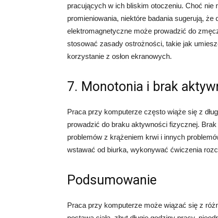
pracujących w ich bliskim otoczeniu. Choć ni
promieniowania, niektóre badania sugerują, że
elektromagnetyczne może prowadzić do zmęczen
stosować zasady ostrożności, takie jak umieszc
korzystanie z osłon ekranowych.
7. Monotonia i brak aktyw
Praca przy komputerze często wiąże się z dł
prowadzić do braku aktywności fizycznej. Brak
problemów z krążeniem krwi i innych problemów
wstawać od biurka, wykonywać ćwiczenia rozci
Podsumowanie
Praca przy komputerze może wiązać się z różn
postawa ciała, zbyt długie godziny pracy, nieod