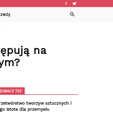
OZWÓJ
?
tępują na
wym?
ZOBACZ TEŻ
rzetwórstwo tworzyw sztucznych i
ego istota dla przemysłu