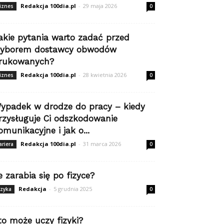
Redakcja 100dia.pl
-
29 maja 2026
iznes
0
akie pytania warto zadać przed
yborem dostawcy obwodów
rukowanych?
Redakcja 100dia.pl
-
28 kwietnia 2026
iznes
0
ypadek w drodze do pracy – kiedy
rzysługuje Ci odszkodowanie
omunikacyjne i jak o...
Redakcja 100dia.pl
-
31 marca 2026
ariera
0
le zarabia się po fizyce?
Redakcja
-
5 grudnia 2025
izyka
0
to może uczy fizyki?