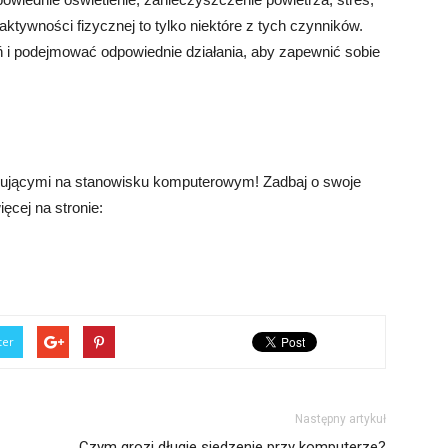
tywności fizycznej to tylko niektóre z tych czynników.
i podejmować odpowiednie działania, aby zapewnić sobie
pującymi na stanowisku komputerowym! Zadbaj o swoje
ęcej na stronie:
ter
Następny artykuł
Czym grozi długie siedzenie przy komputerze?