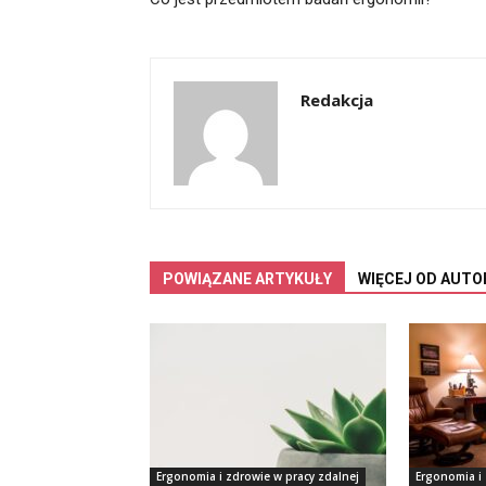
Redakcja
POWIĄZANE ARTYKUŁY
WIĘCEJ OD AUTO
Ergonomia i zdrowie w pracy zdalnej
Ergonomia i 