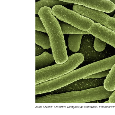
Jakie czynniki szkodliwe występują na stanowisku komputero