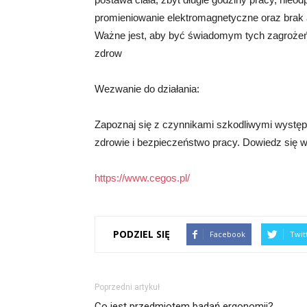
promieniowanie elektromagnetyczne oraz brak ak
Ważne jest, aby być świadomym tych zagrożeń 
zdrow
Wezwanie do działania:
Zapoznaj się z czynnikami szkodliwymi wystę
zdrowie i bezpieczeństwo pracy. Dowiedz się wi
https://www.cegos.pl/
PODZIEL SIĘ
Facebook
Twit
Poprzedni artykuł
Co jest przedmiotem badań ergonomii?