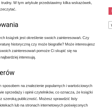
 trudny. W tym artykule przedstawimy kilka wskazówek,
rzeczytać.
Ka
owania
ch książek jest określenie swoich zainteresowań. Czy
teraturę historyczną czy może biografie? Może interesujesz
 swoich zainteresowań pomoże Ci skupić się na
ajbardziej interesują.
llerów
ym sposobem na znalezienie popularnych i wartościowych
e sprzedaży i opinii czytelników, co oznacza, że ​​książki
z szeroką publiczność. Możesz sprawdzić listy
bliotekach lub na stronach internetowych poświęconych