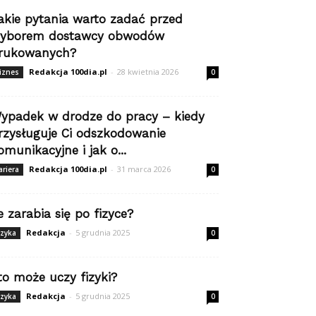
akie pytania warto zadać przed
yborem dostawcy obwodów
rukowanych?
Redakcja 100dia.pl
-
28 kwietnia 2026
iznes
0
ypadek w drodze do pracy – kiedy
rzysługuje Ci odszkodowanie
omunikacyjne i jak o...
Redakcja 100dia.pl
-
31 marca 2026
ariera
0
le zarabia się po fizyce?
Redakcja
-
5 grudnia 2025
izyka
0
to może uczy fizyki?
Redakcja
-
5 grudnia 2025
izyka
0