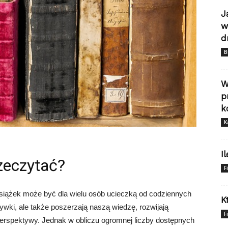
J
w
d
B
W
p
k
K
I
rzeczytać?
F
siążek może być dla wielu osób ucieczką od codziennych
K
zrywki, ale także poszerzają naszą wiedzę, rozwijają
F
erspektywy. Jednak w obliczu ogromnej liczby dostępnych