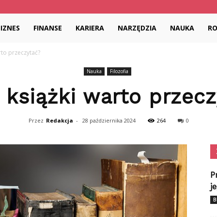
dia.pl
BIZNES
FINANSE
KARIERA
NARZĘDZIA
NAUKA
R
arto przeczytać?
Nauka
Filozofia
 książki warto przec
Przez
Redakcja
-
28 października 2024
264
0
P
j
B