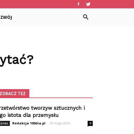
OZWÓJ
zytać?
ZOBACZ TEŻ
rzetwórstwo tworzyw sztucznych i
ego istota dla przemysłu
Redakcja 100dia.pl
-
29 maja 2026
iznes
0