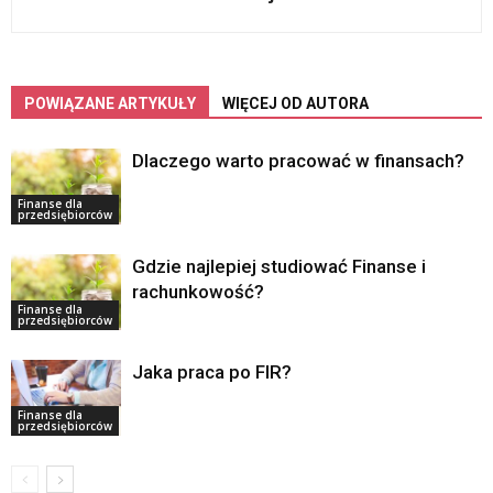
POWIĄZANE ARTYKUŁY
WIĘCEJ OD AUTORA
Dlaczego warto pracować w finansach?
Finanse dla
przedsiębiorców
Gdzie najlepiej studiować Finanse i
rachunkowość?
Finanse dla
przedsiębiorców
Jaka praca po FIR?
Finanse dla
przedsiębiorców