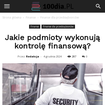
100dia.pl
Strona główna
Finanse
Finanse dla przedsiębiorców
Finanse
Finanse dla przedsiębiorców
Jakie podmioty wykonują
kontrolę finansową?
Przez
Redakcja
-
4 grudnia 2024
287
0