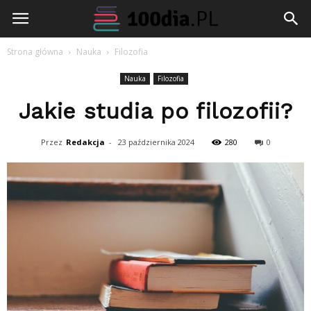
100dia.pl
Strona główna
Nauka
Filozofia
Nauka
Filozofia
Jakie studia po filozofii?
Przez
Redakcja
-
23 października 2024
280
0