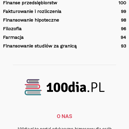
Finanse przedsiębiorstw
100
Fakturowanie i rozliczenia
99
Finansowanie hipoteczne
98
Filozofia
96
Farmacja
94
Finansowanie studiów za granicą
93
O NAS
100dia.pl to portal edukacyjno-biznesowy dla osób