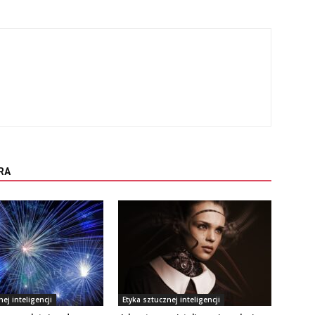
RA
ej inteligencji
Etyka sztucznej inteligencji