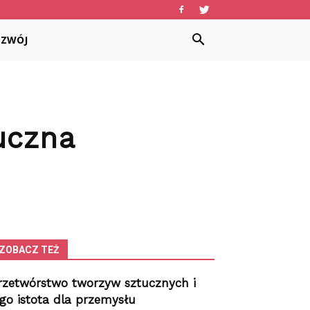
OZWÓJ
uczna
ZOBACZ TEŻ
rzetwórstwo tworzyw sztucznych i
ego istota dla przemysłu