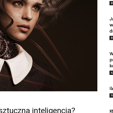
B
J
w
d
B
W
p
k
K
I
F
sztuczna inteligencja?
K