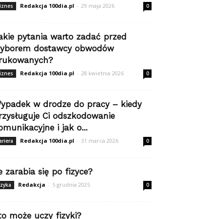
Redakcja 100dia.pl
-
29 maja 2026
iznes
0
akie pytania warto zadać przed
yborem dostawcy obwodów
rukowanych?
Redakcja 100dia.pl
-
28 kwietnia 2026
iznes
0
ypadek w drodze do pracy – kiedy
rzysługuje Ci odszkodowanie
omunikacyjne i jak o...
Redakcja 100dia.pl
-
31 marca 2026
ariera
0
le zarabia się po fizyce?
Redakcja
-
5 grudnia 2025
izyka
0
to może uczy fizyki?