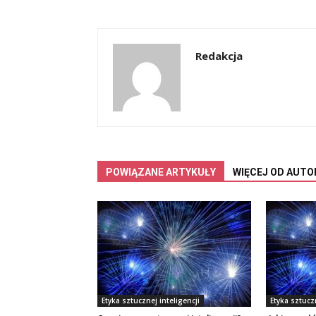
Redakcja
POWIĄZANE ARTYKUŁY
WIĘCEJ OD AUTO
Etyka sztucznej inteligencji
Etyka sztuczn