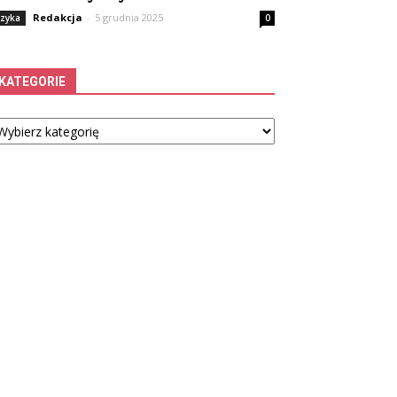
Redakcja
-
5 grudnia 2025
izyka
0
KATEGORIE
tegorie