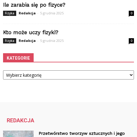
Ile zarabia się po fizyce?
Redakcja
-
5 grudnia 2025
Fizyka
0
Kto może uczy fizyki?
Redakcja
-
5 grudnia 2025
Fizyka
0
KATEGORIE
Kategorie
REDAKCJA
Przetwórstwo tworzyw sztucznych i jego