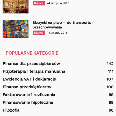
24 sierpnia 2017
Biznes
Skrzynki na piwo – do transportu i
przechowywania
1 stycznia 2018
Biznes
POPULARNE KATEGORIE
Finanse dla przedsiębiorców
142
Fizjoterapia i terapia manualna
111
Ewidencja VAT i deklaracje
107
Finanse przedsiębiorstw
100
Fakturowanie i rozliczenia
99
Finansowanie hipoteczne
98
Filozofia
96