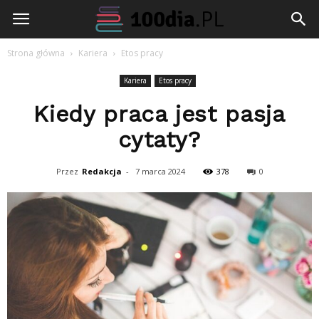
100dia.pl
Strona główna
Kariera
Etos pracy
Kariera
Etos pracy
Kiedy praca jest pasja
cytaty?
Przez
Redakcja
-
7 marca 2024
378
0