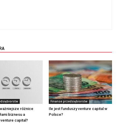
RA
edsiębiorstw
Finanse przedsiębiorstw
jważniejsze różnice
Ile jest funduszy venture capital w
łami biznesu a
Polsce?
venture capital?