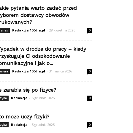
akie pytania warto zadać przed
yborem dostawcy obwodów
rukowanych?
Redakcja 100dia.pl
-
28 kwietnia 2026
iznes
0
ypadek w drodze do pracy – kiedy
rzysługuje Ci odszkodowanie
omunikacyjne i jak o...
Redakcja 100dia.pl
-
31 marca 2026
ariera
0
le zarabia się po fizyce?
Redakcja
-
5 grudnia 2025
izyka
0
to może uczy fizyki?
Redakcja
-
5 grudnia 2025
izyka
0