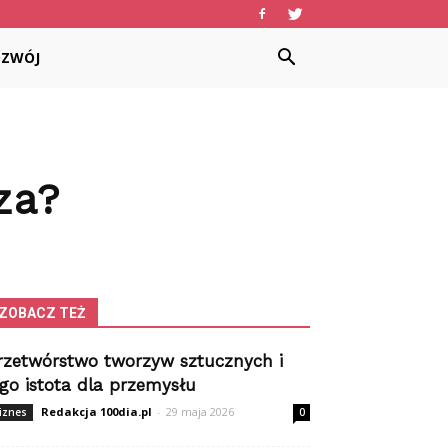
OZWÓJ
za?
ZOBACZ TEŻ
rzetwórstwo tworzyw sztucznych i
ego istota dla przemysłu
Redakcja 100dia.pl
-
29 maja 2026
iznes
0