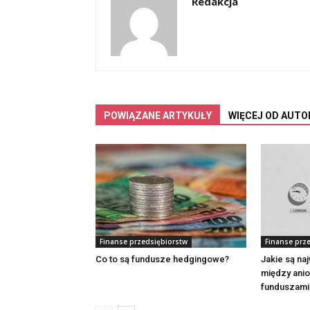
Redakcja
POWIĄZANE ARTYKUŁY
WIĘCEJ OD AUTO
Finanse przedsiębiorstw
Finanse prz
Co to są fundusze hedgingowe?
Jakie są na
między anio
funduszami 