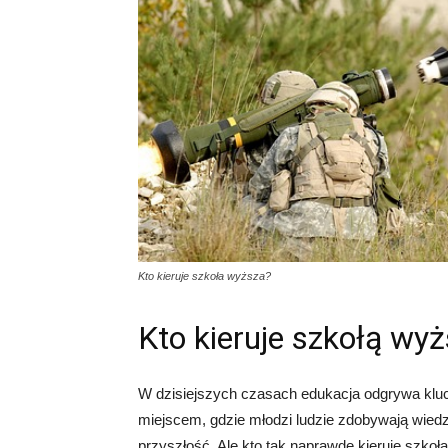
Kto kieruje szkoła wyższa?
Kto kieruje szkołą wy
W dzisiejszych czasach edukacja odgrywa klu
miejscem, gdzie młodzi ludzie zdobywają wiedzę
przyszłość. Ale kto tak naprawdę kieruje szk