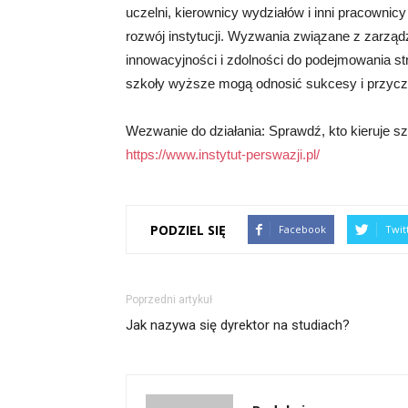
uczelni, kierownicy wydziałów i inni pracowni
rozwój instytucji. Wyzwania związane z zarzą
innowacyjności i zdolności do podejmowania st
szkoły wyższe mogą odnosić sukcesy i przyczy
Wezwanie do działania: Sprawdź, kto kieruje szk
https://www.instytut-perswazji.pl/
PODZIEL SIĘ
Facebook
Twit
Poprzedni artykuł
Jak nazywa się dyrektor na studiach?