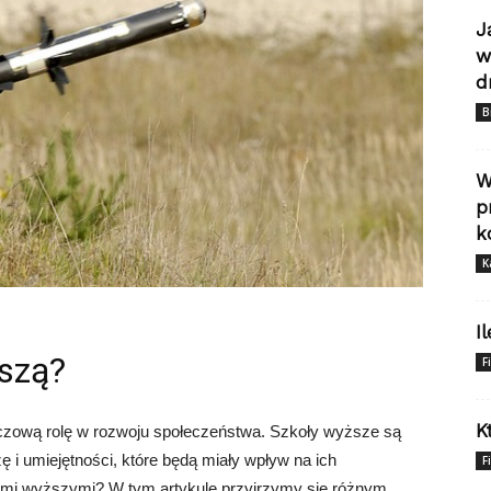
J
w
d
B
W
p
k
K
I
ższą?
F
K
czową rolę w rozwoju społeczeństwa. Szkoły wyższe są
 i umiejętności, które będą miały wpływ na ich
F
ołami wyższymi? W tym artykule przyjrzymy się różnym