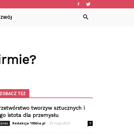
OZWÓJ
irmie?
ZOBACZ TEŻ
rzetwórstwo tworzyw sztucznych i
ego istota dla przemysłu
Redakcja 100dia.pl
-
29 maja 2026
iznes
0