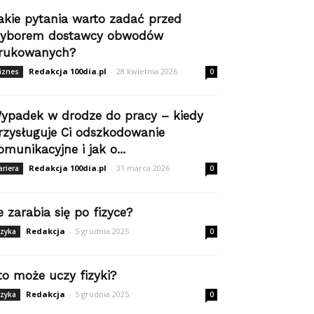
akie pytania warto zadać przed
yborem dostawcy obwodów
rukowanych?
Redakcja 100dia.pl
-
28 kwietnia 2026
iznes
0
ypadek w drodze do pracy – kiedy
rzysługuje Ci odszkodowanie
omunikacyjne i jak o...
Redakcja 100dia.pl
-
31 marca 2026
ariera
0
le zarabia się po fizyce?
Redakcja
-
5 grudnia 2025
izyka
0
to może uczy fizyki?
Redakcja
-
5 grudnia 2025
izyka
0