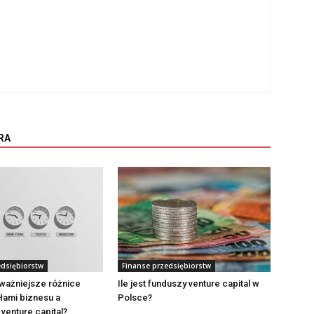
RA
edsiębiorstw
Finanse przedsiębiorstw
jważniejsze różnice
Ile jest funduszy venture capital w
łami biznesu a
Polsce?
venture capital?