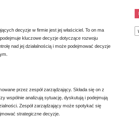
Ka
ych decyzje w firmie jest jej właściciel. To on ma
i podejmuje kluczowe decyzje dotyczące rozwoju
ntrolę nad jej działalnością i może podejmować decyzje
cym.
owane przez zespół zarządzający. Składa się on z
y wspólnie analizują sytuację, dyskutują i podejmują
ialności. Zespół zarządzający może spotykać się
ejmować strategiczne decyzje.