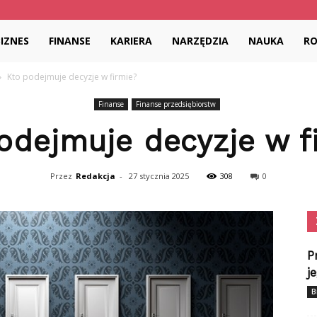
dia.pl
BIZNES
FINANSE
KARIERA
NARZĘDZIA
NAUKA
R
Kto podejmuje decyzje w firmie?
Finanse
Finanse przedsiębiorstw
odejmuje decyzje w f
Przez
Redakcja
-
27 stycznia 2025
308
0
P
j
B