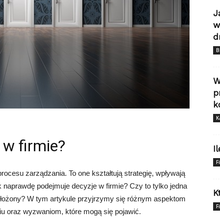
J
w
d
B
W
p
k
K
 w firmie?
I
F
ocesu zarządzania. To one kształtują strategię, wpływają
ak naprawdę podejmuje decyzje w firmie? Czy to tylko jedna
K
 złożony? W tym artykule przyjrzymy się różnym aspektom
F
iu oraz wyzwaniom, które mogą się pojawić.