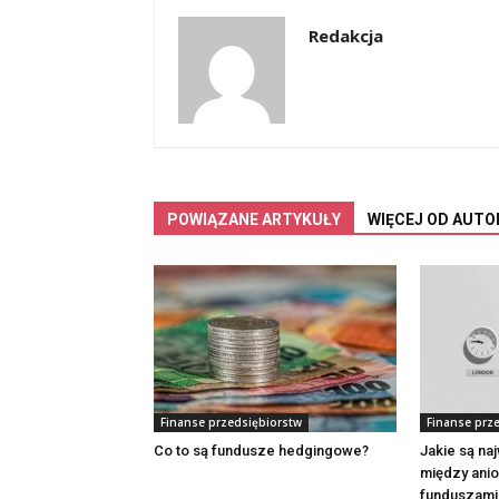
Redakcja
POWIĄZANE ARTYKUŁY
WIĘCEJ OD AUTO
Finanse przedsiębiorstw
Finanse prz
Co to są fundusze hedgingowe?
Jakie są na
między anio
funduszami 