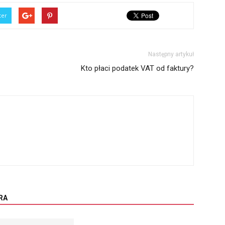
ter
Następny artykuł
Kto płaci podatek VAT od faktury?
RA