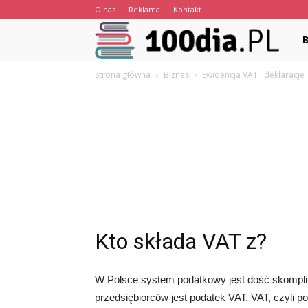
O nas
Reklama
Kontakt
100
Strona główna
Biznes
Ewidencja VAT i deklaracje
Kto składa VAT z?
W Polsce system podatkowy jest dość skompli
przedsiębiorców jest podatek VAT. VAT, czyli 