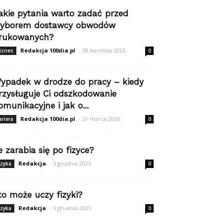
akie pytania warto zadać przed
yborem dostawcy obwodów
rukowanych?
Redakcja 100dia.pl
-
28 kwietnia 2026
iznes
0
ypadek w drodze do pracy – kiedy
rzysługuje Ci odszkodowanie
omunikacyjne i jak o...
Redakcja 100dia.pl
-
31 marca 2026
ariera
0
le zarabia się po fizyce?
Redakcja
-
5 grudnia 2025
izyka
0
to może uczy fizyki?
Redakcja
-
5 grudnia 2025
izyka
0