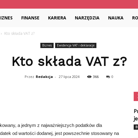
dia.pl
BIZNES
FINANSE
KARIERA
NARZĘDZIA
NAUKA
R
Kto składa VAT z?
Biznes
Ewidencja VAT i deklaracje
Kto składa VAT z?
Przez
Redakcja
-
27 lipca 2024
366
0
P
j
kowany, a jednym z najważniejszych podatków dla
B
podatek od wartości dodanej, jest powszechnie stosowany na