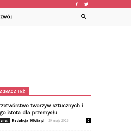
OZWÓJ
ZOBACZ TEŻ
rzetwórstwo tworzyw sztucznych i
ego istota dla przemysłu
Redakcja 100dia.pl
-
29 maja 2026
iznes
0