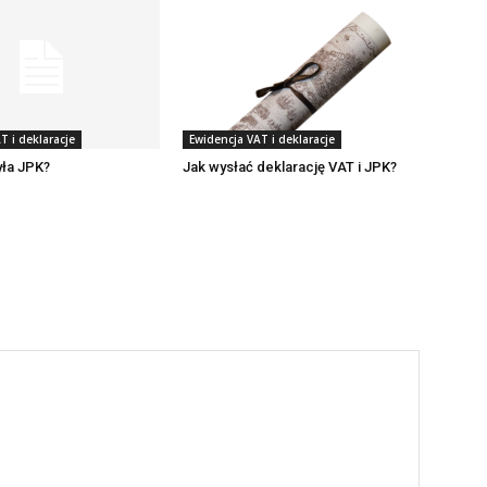
T i deklaracje
Ewidencja VAT i deklaracje
yła JPK?
Jak wysłać deklarację VAT i JPK?