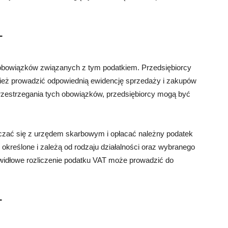
T
lu obowiązków związanych z tym podatkiem. Przedsiębiorcy
ież prowadzić odpowiednią ewidencję sprzedaży i zakupów
rzestrzegania tych obowiązków, przedsiębiorcy mogą być
liczać się z urzędem skarbowym i opłacać należny podatek
e określone i zależą od rodzaju działalności oraz wybranego
awidłowe rozliczenie podatku VAT może prowadzić do
T