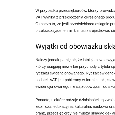
W przypadku przedsiębiorców, którzy prowadzą
VAT wynika z przekroczenia określonego progu 
Oznacza to, że jeśli przedsiębiorca osiągnie p
przekraczające ten limit, musi zarejestrować si
Wyjątki od obowiązku skł
Należy jednak pamiętać, że istnieją pewne wyją
którzy osiągają niewielkie przychody z tytułu 
ryczałtu ewidencjonowanego. Ryczałt ewidenc
podatek VAT jest pobierany w formie stałej sta
ewidencjonowanego nie są zobowiązani do skład
Ponadto, niektóre rodzaje działalności są zwol
lecznicza, edukacyjna, kulturalna, naukowa or
branż, przedsiębiorcy nie muszą składać dekla