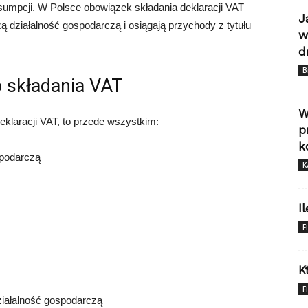
sumpcji. W Polsce obowiązek składania deklaracji VAT
J
 działalność gospodarczą i osiągają przychody z tytułu
w
d
B
 składania VAT
W
eklaracji VAT, to przede wszystkim:
p
k
spodarczą
K
I
F
K
F
działalność gospodarczą