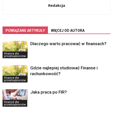
Redakcja
POWIĄZANE ARTYKUŁY
WIĘCEJ OD AUTORA
Dlaczego warto pracować w finansach?
Finanse dla
przedsiębiorców
Gdzie najlepiej studiować Finanse i
rachunkowość?
Finanse dla
przedsiębiorców
Jaka praca po FIR?
Finanse dla
przedsiębiorców