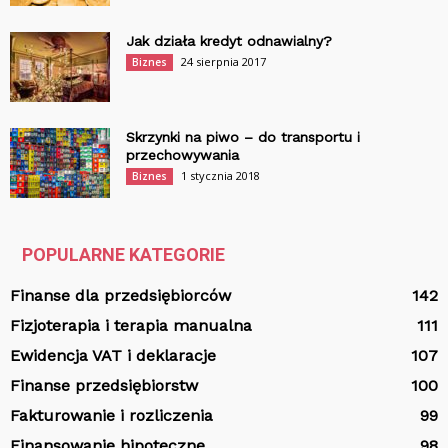
Jak działa kredyt odnawialny?
24 sierpnia 2017
Biznes
Skrzynki na piwo – do transportu i
przechowywania
1 stycznia 2018
Biznes
POPULARNE KATEGORIE
Finanse dla przedsiębiorców
142
Fizjoterapia i terapia manualna
111
Ewidencja VAT i deklaracje
107
Finanse przedsiębiorstw
100
Fakturowanie i rozliczenia
99
Finansowanie hipoteczne
98