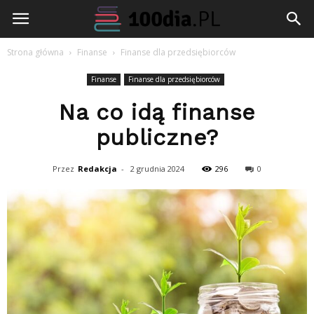
100dia.pl
Strona główna
Finanse
Finanse dla przedsiębiorców
Finanse
Finanse dla przedsiębiorców
Na co idą finanse
publiczne?
Przez
Redakcja
-
2 grudnia 2024
296
0