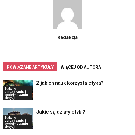
Redakcja
POWIĄZANE ARTYKUŁY
WIĘCEJ OD AUTORA
Z jakich nauk korzysta etyka?
Etyka w
zarządzaniu i
podejmowaniu
decyzji
Jakie są działy etyki?
Etyka w
zarządzaniu i
podejmowaniu
decyzji