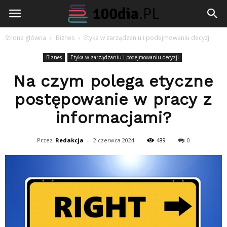
100dia.pl
Strona główna
Biznes
Etyka w zarządzaniu i podejmowaniu decyzji
Biznes
Etyka w zarządzaniu i podejmowaniu decyzji
Na czym polega etyczne
postępowanie w pracy z
informacjami?
Przez
Redakcja
-
2 czerwca 2024
489
0