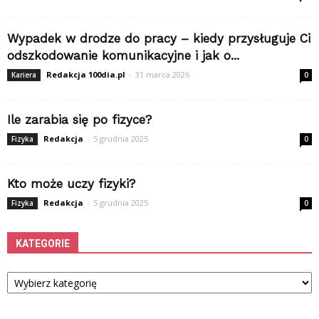
Wypadek w drodze do pracy – kiedy przysługuje Ci
odszkodowanie komunikacyjne i jak o...
Redakcja 100dia.pl
-
31 marca 2026
Kariera
0
Ile zarabia się po fizyce?
Redakcja
-
5 grudnia 2025
Fizyka
0
Kto może uczy fizyki?
Redakcja
-
5 grudnia 2025
Fizyka
0
KATEGORIE
Kategorie