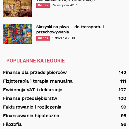
24 sierpnia 2017
Biznes
Skrzynki na piwo – do transportu i
przechowywania
1 stycznia 2018
Biznes
POPULARNE KATEGORIE
Finanse dla przedsiębiorców
142
Fizjoterapia i terapia manualna
111
Ewidencja VAT i deklaracje
107
Finanse przedsiębiorstw
100
Fakturowanie i rozliczenia
99
Finansowanie hipoteczne
98
Filozofia
96