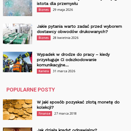
istota dla przemysłu
29 maja 2026
Biznes
Jakie pytania warto zadać przed wyborem
dostawcy obwodów drukowanych?
28 kwietnia 2026
Biznes
Wypadek w drodze do pracy – kiedy
przysługuje Ci odszkodowanie
komunikacyjne...
31 marca 2026
Kariera
POPULARNE POSTY
W jaki sposób pozyskać złotą monetę do
kolekcji?
27 marca 2018
Finanse
Jak działa kredyt odnawialny?