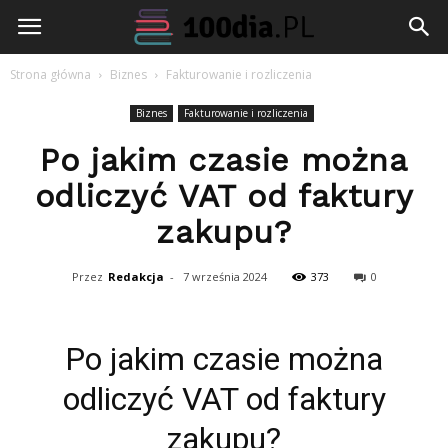
100dia.pl
Strona główna
Biznes
Fakturowanie i rozliczenia
Biznes
Fakturowanie i rozliczenia
Po jakim czasie można
odliczyć VAT od faktury
zakupu?
Przez
Redakcja
-
7 września 2024
373
0
Po jakim czasie można
odliczyć VAT od faktury
zakupu?