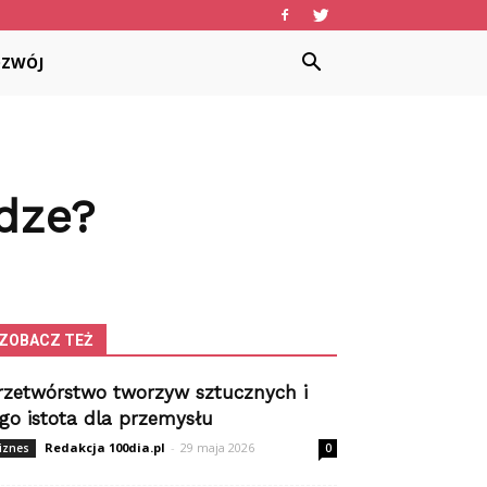
OZWÓJ
dze?
ZOBACZ TEŻ
rzetwórstwo tworzyw sztucznych i
ego istota dla przemysłu
Redakcja 100dia.pl
-
29 maja 2026
iznes
0