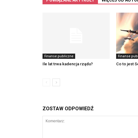
Finanse publiczne
Finanse pub
Ile lat trwa kadencja rządu?
Co to jest S
ZOSTAW ODPOWIEDŹ