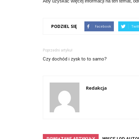
Aby uzyskać więcej informacji na ten temat, o
PODZIEL SIĘ
Facebook
Twit
Poprzedni artykuł
Czy dochód i zysk to to samo?
Redakcja
POWIĄZANE ARTYKUŁY
WIĘCEJ OD AUTO