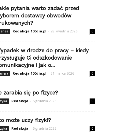
akie pytania warto zadać przed
yborem dostawcy obwodów
rukowanych?
Redakcja 100dia.pl
-
28 kwietnia 2026
iznes
0
ypadek w drodze do pracy – kiedy
rzysługuje Ci odszkodowanie
omunikacyjne i jak o...
Redakcja 100dia.pl
-
31 marca 2026
ariera
0
le zarabia się po fizyce?
Redakcja
-
5 grudnia 2025
izyka
0
to może uczy fizyki?
Redakcja
-
5 grudnia 2025
izyka
0