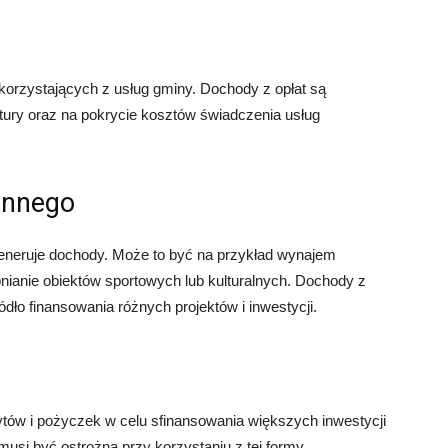
korzystających z usług gminy. Dochody z opłat są
ktury oraz na pokrycie kosztów świadczenia usług
innego
eneruje dochody. Może to być na przykład wynajem
nianie obiektów sportowych lub kulturalnych. Dochody z
ło finansowania różnych projektów i inwestycji.
ów i pożyczek w celu sfinansowania większych inwestycji
usi być ostrożna przy korzystaniu z tej formy