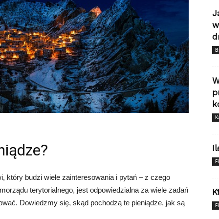
J
w
d
B
W
p
k
K
niądze?
I
F
, który budzi wiele zainteresowania i pytań – z czego
orządu terytorialnego, jest odpowiedzialna za wiele zadań
K
izować. Dowiedzmy się, skąd pochodzą te pieniądze, jak są
F