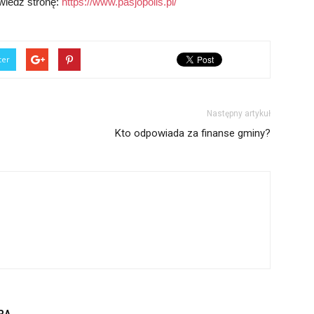
dwiedź stronę:
https://www.pasjopolis.pl/
ter
Następny artykuł
Kto odpowiada za finanse gminy?
RA