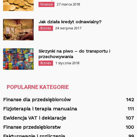
27 marca 2018
Finanse
Jak działa kredyt odnawialny?
24 sierpnia 2017
Biznes
Skrzynki na piwo – do transportu i
przechowywania
1 stycznia 2018
Biznes
POPULARNE KATEGORIE
Finanse dla przedsiębiorców
142
Fizjoterapia i terapia manualna
111
Ewidencja VAT i deklaracje
107
Finanse przedsiębiorstw
100
Fakturowanie i rozliczenia
99