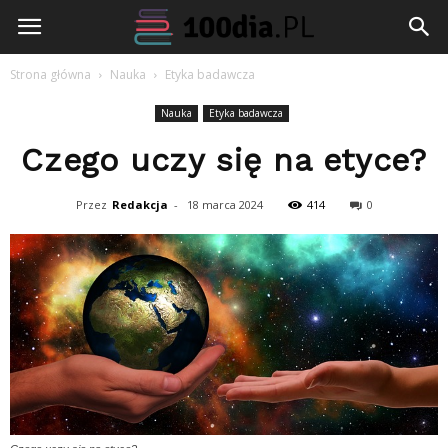
100dia.pl
Strona główna
Nauka
Etyka badawcza
Nauka
Etyka badawcza
Czego uczy się na etyce?
Przez
Redakcja
-
18 marca 2024
414
0