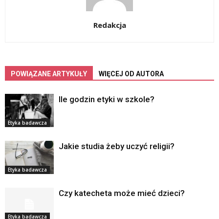
Redakcja
POWIĄZANE ARTYKUŁY
WIĘCEJ OD AUTORA
Ile godzin etyki w szkole?
Etyka badawcza
Jakie studia żeby uczyć religii?
Etyka badawcza
Czy katecheta może mieć dzieci?
Etyka badawcza