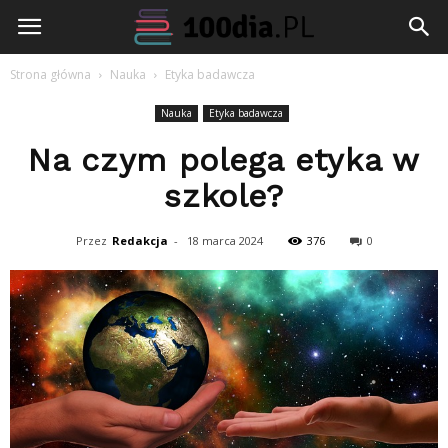
100dia.pl
Strona główna
Nauka
Etyka badawcza
Nauka
Etyka badawcza
Na czym polega etyka w
szkole?
Przez
Redakcja
-
18 marca 2024
376
0