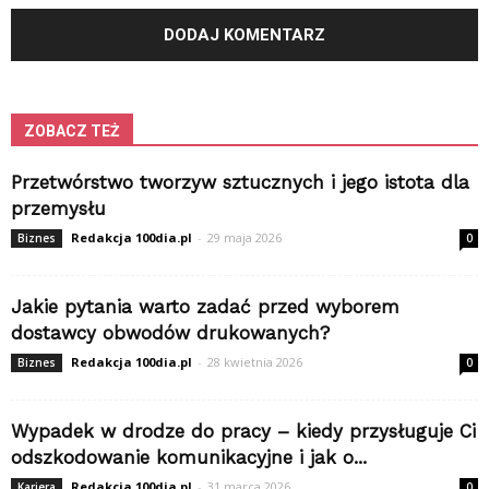
ZOBACZ TEŻ
Przetwórstwo tworzyw sztucznych i jego istota dla
przemysłu
Redakcja 100dia.pl
-
29 maja 2026
Biznes
0
Jakie pytania warto zadać przed wyborem
dostawcy obwodów drukowanych?
Redakcja 100dia.pl
-
28 kwietnia 2026
Biznes
0
Wypadek w drodze do pracy – kiedy przysługuje Ci
odszkodowanie komunikacyjne i jak o...
Redakcja 100dia.pl
-
31 marca 2026
Kariera
0