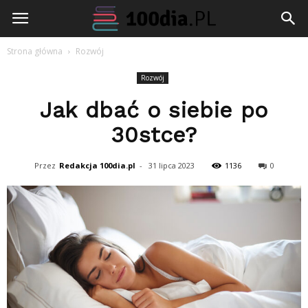
100dia.pl
Strona główna
Rozwój
Rozwój
Jak dbać o siebie po
30stce?
Przez
Redakcja 100dia.pl
-
31 lipca 2023
1136
0