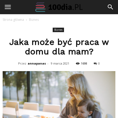
100dia.pl
Strona główna
Biznes
Biznes
Jaka może być praca w
domu dla mam?
Przez
annapanas
-
9 marca 2021
1698
0