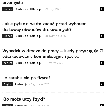
przemysłu
Redakcja 100dia.pl
-
29 maja 2026
Biznes
0
Jakie pytania warto zadać przed wyborem
dostawcy obwodów drukowanych?
Redakcja 100dia.pl
-
28 kwietnia 2026
Biznes
0
Wypadek w drodze do pracy – kiedy przysługuje Ci
odszkodowanie komunikacyjne i jak o...
Redakcja 100dia.pl
-
31 marca 2026
Kariera
0
Ile zarabia się po fizyce?
Redakcja
-
5 grudnia 2025
Fizyka
0
Kto może uczy fizyki?
Redakcja
-
5 grudnia 2025
Fizyka
0