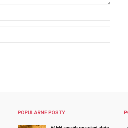
POPULARNE POSTY
P
W jaki sposób pozyskać złotą