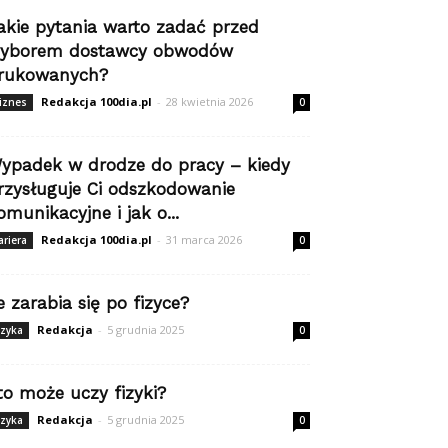
akie pytania warto zadać przed
yborem dostawcy obwodów
rukowanych?
Redakcja 100dia.pl
-
28 kwietnia 2026
iznes
0
ypadek w drodze do pracy – kiedy
rzysługuje Ci odszkodowanie
omunikacyjne i jak o...
Redakcja 100dia.pl
-
31 marca 2026
ariera
0
le zarabia się po fizyce?
Redakcja
-
5 grudnia 2025
izyka
0
to może uczy fizyki?
Redakcja
-
5 grudnia 2025
izyka
0