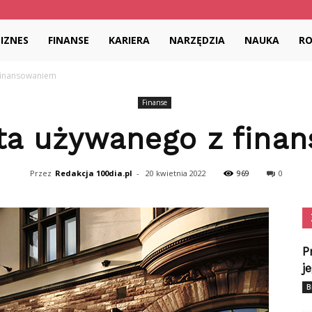
dia.pl
BIZNES
FINANSE
KARIERA
NARZĘDZIA
NAUKA
R
finansowaniem
Finanse
ta używanego z fina
Przez
Redakcja 100dia.pl
-
20 kwietnia 2022
969
0
P
j
B