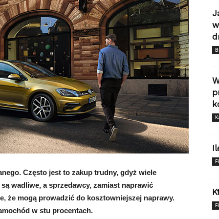
J
w
d
B
W
p
k
K
I
F
nego. Często jest to zakup trudny, gdyż wiele
są wadliwe, a sprzedawcy, zamiast naprawić
K
le, że mogą prowadzić do kosztowniejszej naprawy.
F
 samochód w stu procentach.