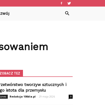
OZWÓJ
nsowaniem
ZOBACZ TEŻ
rzetwórstwo tworzyw sztucznych i
ego istota dla przemysłu
Redakcja 100dia.pl
-
29 maja 2026
iznes
0