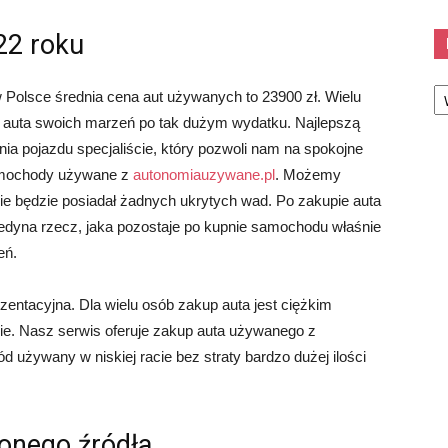
2 roku
Ka
Polsce średnia cena aut używanych to 23900 zł. Wielu
awą auta swoich marzeń po tak dużym wydatku. Najlepszą
ia pojazdu specjaliście, który pozwoli nam na spokojne
samochody używane z
autonomiauzywane.pl
. Możemy
e będzie posiadał żadnych ukrytych wad. Po zakupie auta
Jedyna rzecz, jaka pozostaje po kupnie samochodu właśnie
eń.
zentacyjna. Dla wielu osób zakup auta jest ciężkim
ie. Nasz serwis oferuje zakup auta używanego z
używany w niskiej racie bez straty bardzo dużej ilości
onego źródła