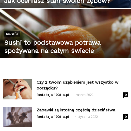
Jak oceniasz stan swoich zębów?
ROZWÓJ
Sushi to podstawowa potrawa
spożywana na całym świecie
Czy z twoim uzębieniem jest wszystko w
porządku?
Redakcja 100dia.pl
-
1 marca 2022
0
Zabawki są istotną częścią dzieciństwa
Redakcja 100dia.pl
-
14 stycznia 2022
0