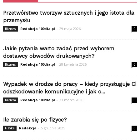
Przetwórstwo tworzyw sztucznych i jego istota dla
przemysłu
Redakcja 100dia.pl
-
29 maja 2026
Biznes
0
Jakie pytania warto zadać przed wyborem
dostawcy obwodów drukowanych?
Redakcja 100dia.pl
-
28 kwietnia 2026
Biznes
0
Wypadek w drodze do pracy – kiedy przysługuje Ci
odszkodowanie komunikacyjne i jak o...
Redakcja 100dia.pl
-
31 marca 2026
Kariera
0
Ile zarabia się po fizyce?
Redakcja
-
5 grudnia 2025
Fizyka
0