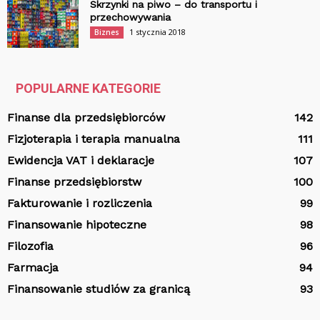
Skrzynki na piwo – do transportu i
przechowywania
1 stycznia 2018
Biznes
POPULARNE KATEGORIE
Finanse dla przedsiębiorców
142
Fizjoterapia i terapia manualna
111
Ewidencja VAT i deklaracje
107
Finanse przedsiębiorstw
100
Fakturowanie i rozliczenia
99
Finansowanie hipoteczne
98
Filozofia
96
Farmacja
94
Finansowanie studiów za granicą
93