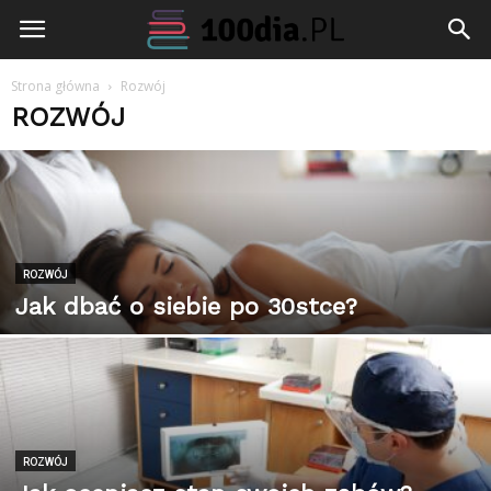
100dia.pl
Strona główna
Rozwój
ROZWÓJ
ROZWÓJ
Jak dbać o siebie po 30stce?
ROZWÓJ