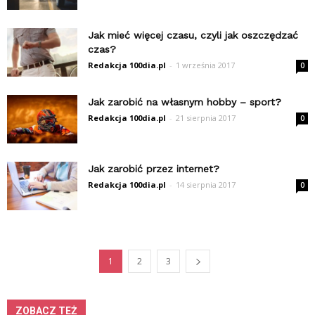
Jak mieć więcej czasu, czyli jak oszczędzać
czas?
Redakcja 100dia.pl
-
1 września 2017
0
Jak zarobić na własnym hobby – sport?
Redakcja 100dia.pl
-
21 sierpnia 2017
0
Jak zarobić przez internet?
Redakcja 100dia.pl
-
14 sierpnia 2017
0
1
2
3
ZOBACZ TEŻ