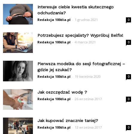
Interesuje ciebie kwestia skutecznego
odchudzania?
Redakcja 100dia.pl
-
1 grudnia 2021
0
Potrzebujesz specjalisty? Wypróbuj Belfix!
Redakcja 100dia.pl
-
4 marca 2021
0
Pierwsza modelka do sesji fotograficznej –
gdzie jej szukać?
Redakcja 100dia.pl
-
19 kwietnia 2020
0
Jak oszczędzać wodę ?
Redakcja 100dia.pl
-
26 września 2017
0
Jak kupować znacznie taniej?
Redakcja 100dia.pl
-
13 września 2017
0